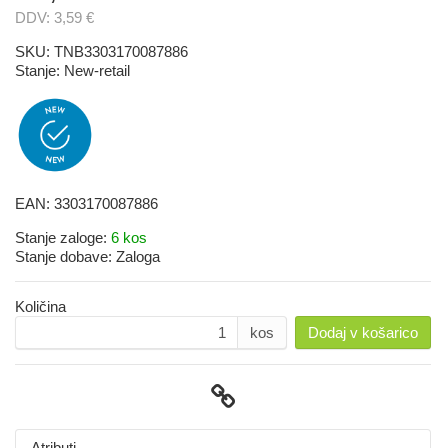
DDV:
3,59 €
SKU:
TNB3303170087886
Stanje:
New-retail
EAN:
3303170087886
Stanje zaloge:
6 kos
Stanje dobave:
Zaloga
Količina
kos
Dodaj v košarico
Atributi