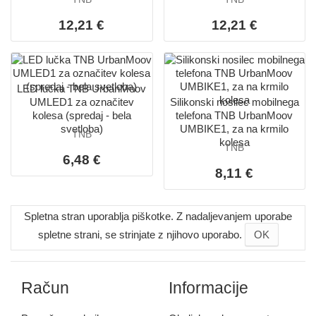
12,21 €
12,21 €
LED lučka TNB UrbanMoov
UMLED1 za označitev
Silikonski nosilec mobilnega
kolesa (spredaj - bela
telefona TNB UrbanMoov
svetloba)
UMBIKE1, za na krmilo
TNB
kolesa
TNB
6,48 €
8,11 €
Spletna stran uporablja piškotke. Z nadaljevanjem uporabe
spletne strani, se strinjate z njihovo uporabo.
OK
Račun
Informacije