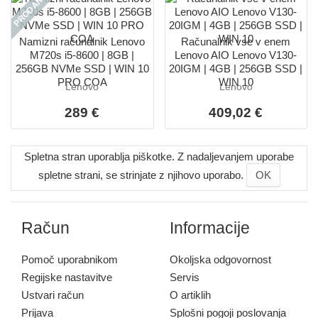
PRODANO
Namizni računalnik Lenovo
Računalnik vse v enem
M720s i5-8600 | 8GB |
Lenovo AIO Lenovo V130-
256GB NVMe SSD | WIN 10
20IGM | 4GB | 256GB SSD |
PRO COA
WIN 10
Lenovo
Lenovo
289 €
409,02 €
Spletna stran uporablja piškotke. Z nadaljevanjem uporabe
spletne strani, se strinjate z njihovo uporabo.
OK
Račun
Informacije
Pomoč uporabnikom
Okoljska odgovornost
Regijske nastavitve
Servis
Ustvari račun
O artiklih
Prijava
Splošni pogoji poslovanja