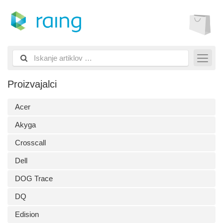
Proizvajalci
Acer
Akyga
Crosscall
Dell
DOG Trace
DQ
Edision