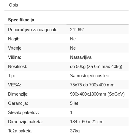
Opis
Specifikacija
Priporočljivo za diagonalo:
24"-65"
Nagib:
Ne
Vrtenje:
Ne
Višina:
Nastavljiva
Nosilnost:
do 50kg (za 65" max 40kg)
Tip:
Samostoječi nosilec
VESA:
75x75 do 700x400 mm
Dimenzije:
900x400x1800mm (ŠxGxV)
Garancija:
5 let
Število paketov:
1
Dimenzije paketa:
184 x 60 x 21 cm
Teža paketa:
37kg